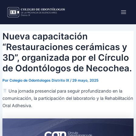
Ir
Main
al
Men
contenido
Nueva capacitación
“Restauraciones cerámicas y
3D”, organizada por el Círculo
de Odontólogos de Necochea.
Por
Colegio de Odontologos Distrito IX
/
29 mayo, 2025
Una jornada presencial para seguir profundizando en la
comunicación, la participación del laboratorio y la Rehabilitación
Oral Adhesiva.