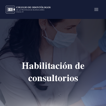
Ir
Main
al
Men
contenido
Habilitación de
consultorios