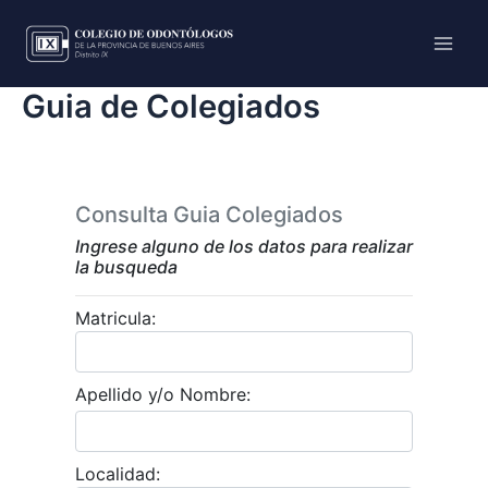
Ir
Main
al
Men
contenido
Guia de Colegiados