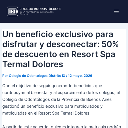
Ir
Main
al
Men
contenido
Un beneficio exclusivo para
disfrutar y desconectar: 50%
de descuento en Resort Spa
Termal Dolores
Por
Colegio de Odontologos Distrito IX
/
12 mayo, 2026
Con el objetivo de seguir generando beneficios que
contribuyan al bienestar y al esparcimiento de los colegas, el
Colegio de Odontólogos de la Provincia de Buenos Aires
gestionó un beneficio exclusivo para matriculados y
matriculadas en el Resort Spa Termal Dolores.
A partir de este acuerdo, quienes integran la matrícula podrán